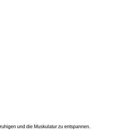
che Aufnahmefähigkeit wird aber oft durch die darin
 anderen Mineralien, wie Kalzium oder Eisen beeinträchtigt.
keln, die Nerven und den Energiestoffwechsel.
chende Versorgung mit diesem wichtigen Mineralstoff.
 Magnesiumversorgung.
Herzmuskels, beitragen und beeinflusst das gesamte
h.
ruhigen und die Muskulatur zu entspannen.