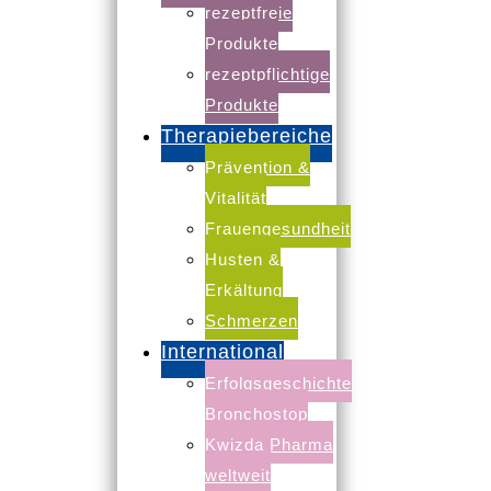
rezeptfreie
B
Produkte
rezeptpflichtige
Produkte
Therapiebereiche
Prävention &
Vitalität
Frauengesundheit
Husten &
Erkältung
Schmerzen
International
Erfolgsgeschichte
Bronchostop
Kwizda Pharma
weltweit