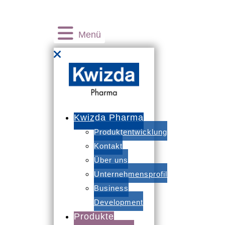
Produkte
Menü
International
Contract Manufacturing
Kwizda
Kwizda Pharma
Pharma
Produktentwicklung
Kontakt
Apotheke finden
Über uns
Unternehmensprofil
Business
Therapiegebiete
Development
Produkte